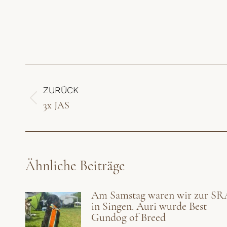
Kommentarnavigation
ZURÜCK
3x JAS
Vorheriger
Beitrag:
Ähnliche Beiträge
Am Samstag waren wir zur SR
in Singen. Auri wurde Best
Gundog of Breed