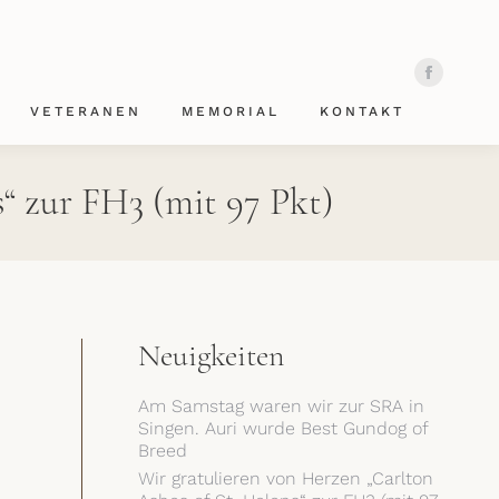
VETERANEN
MEMORIAL
KONTAKT
Facebook
page
Facebo
opens
page
VETERANEN
MEMORIAL
KONTAKT
in
opens
new
in
window
s“ zur FH3 (mit 97 Pkt)
new
windo
Neuigkeiten
Am Samstag waren wir zur SRA in
Singen. Auri wurde Best Gundog of
Breed
Wir gratulieren von Herzen „Carlton